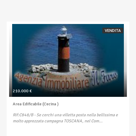
VENDITA
210.000 €
Area Edificabile (Cecina )
Rif:C848/B
- Se cerchi una villetta posta nella bellissima e
molto apprezzata campagna TOSCANA, nel Com...