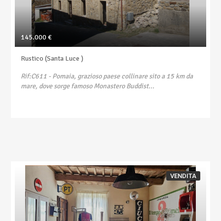
145.000 €
Rustico (Santa Luce )
Rif:C611
- Pomaia, grazioso paese collinare sito a 15 km da
mare, dove sorge famoso Monastero Buddist...
VENDITA