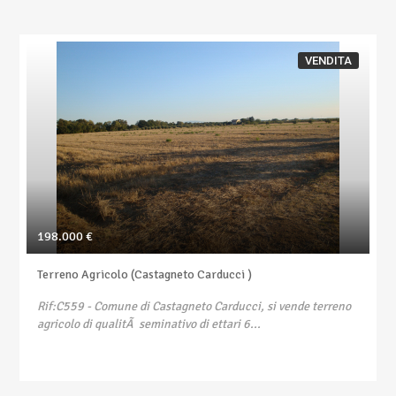
VENDITA
198.000 €
Terreno Agricolo (Castagneto Carducci )
Rif:C559
- Comune di Castagneto Carducci, si vende terreno
agricolo di qualitÃ seminativo di ettari 6...