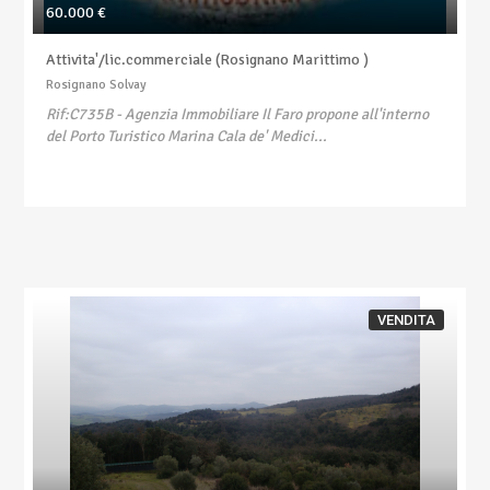
60.000 €
Attivita'/lic.commerciale (Rosignano Marittimo )
Rosignano Solvay
Rif:C735B
- Agenzia Immobiliare Il Faro propone all'interno
del Porto Turistico Marina Cala de' Medici...
VENDITA