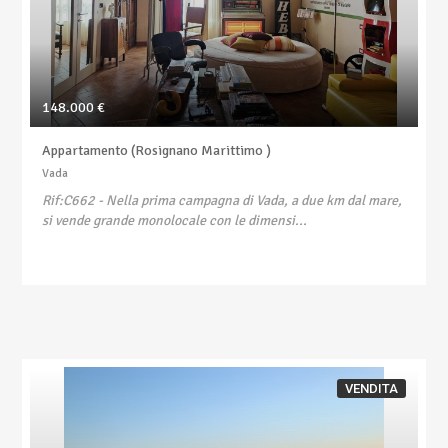
148.000 €
Appartamento (Rosignano Marittimo )
Vada
Rif:C662
- Nella prima campagna di Vada, a due km dal mare,
si vende grande monolocale con le dimensi...
VENDITA