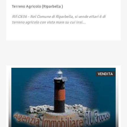
Terreno Agricolo (Riparbella )
Rif:C836
- Nel Comune di Riparbella, si vende ettari 6 di
terreno agricolo con vista mare su cui insi...
VENDITA