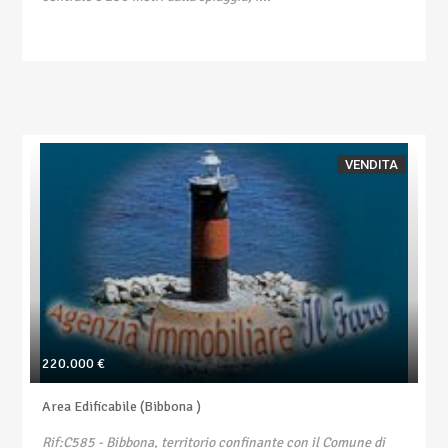
VENDITA
220.000 €
Area Edificabile (Bibbona )
Rif:C585
- Bibbona, territorio confinante con il Comune di