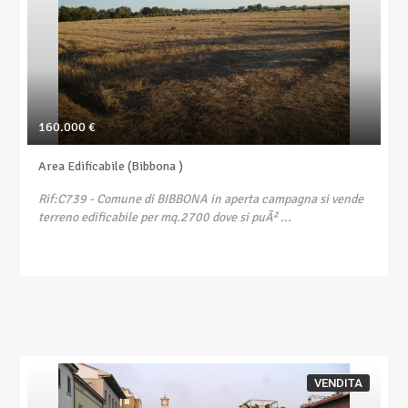
160.000 €
Area Edificabile (Bibbona )
Rif:C739
- Comune di BIBBONA in aperta campagna si vende
terreno edificabile per mq.2700 dove si puÃ² ...
VENDITA