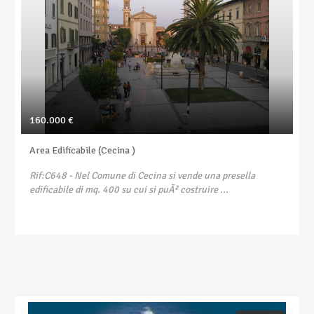
160.000 €
Area Edificabile (Cecina )
Rif:C648
- Nel Comune di Cecina si vende una presella
edificabile di mq. 400 su cui si puÃ² costruire ...