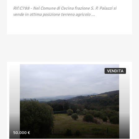
Rif:C788
- Nel Comune di Cecina frazione S. P. Palazzi si
vende in ottima posizione terreno agricolo ...
VENDITA
50.000 €