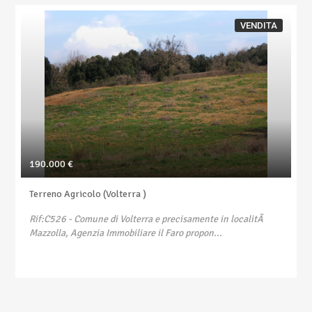
VENDITA
190.000 €
Terreno Agricolo (Volterra )
Rif:C526
- Comune di Volterra e precisamente in localitÃ
Mazzolla, Agenzia Immobiliare il Faro propon...