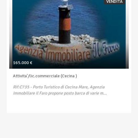
VENDITA
165.000 €
Attivita'/lic.commerciale (Cecina )
Rif:C735
- Porto Turistico di Cecina Mare, Agenzia
Immobiliare Il Faro propone posto barca di varie m...