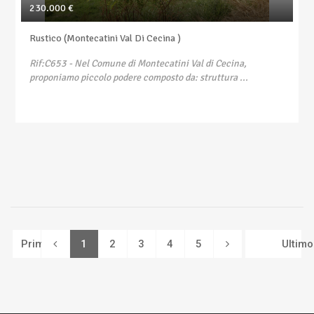
230.000 €
Rustico (Montecatini Val Di Cecina )
Rif:C653
- Nel Comune di Montecatini Val di Cecina,
proponiamo piccolo podere composto da: struttura ...
(current)
Primo
1
2
3
4
5
Ultimo